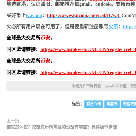
地
选香港，认证照旧，
邮箱推荐如gmail、outlook。支持
买好币上
KuCoin
：
https://www.kucoin.com/r/af/1f7w3
Coi
火必所有用户现在可用了，但是要重新注册账号
火币
：
https
全球最大交易所
币安
，
国区邀请链接：
https://www.bsmkweb.cc/zh-CN/register?ref=
全球最大交易所
币安
，
国区邀请链接：
https://www.bsmkweb.cc/zh-CN/register?ref=
未经允许不得转载：
Quai中文社区
»
玩
标签：
官方介绍
玩客云
玩客云
上一篇
链克怎么挖？挖链克币所需要的设备有哪些？具体操作步骤