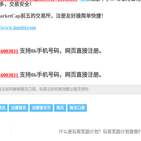
币种多，交易安全！
nMarketCap前五的交易所，注册友好操简单快捷！
://www.huobi.com
支持86手机号码，网页直接注册。
16003031
支持86手机号码，网页直接注册。
16003031
客云如何解绑链克口袋，玩客云如何更改默认链克钱包
链克
迅雷链克
迅雷链克币
链克
链克口袋
什么是玩客奖励计划？玩客奖励计划是做