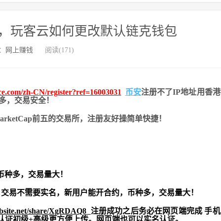
，玩客云如何更改默认链克钱包
：
网上赚钱
阅读(171)
nce.com/zh-CN/register?ref=16003031
币安
注册不了IP地址用香
币种多，交易安全！
nMarketCap前五的交易所，注册友好操简单快捷！
币种多，交易量大！
交易不需要实名，新用户能开合约，
币种多，交易量大！
ebsite.net/share/XgRDAQ8
注册成功之后务必在网页端完成 手
实名认证初级+高级更方便上传。网页端也可以实名认证。