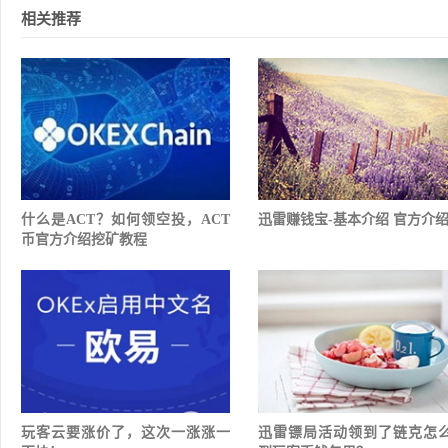
相关推荐
什么是ACT？如何领空投，ACT
迅雷赚钱宝-基本介绍 官方介
币官方介绍挖矿教程
玩客云要涨价了，这次一涨涨一
迅雷镖局活动领到了链克怎