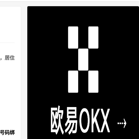
港，居住
机号码绑