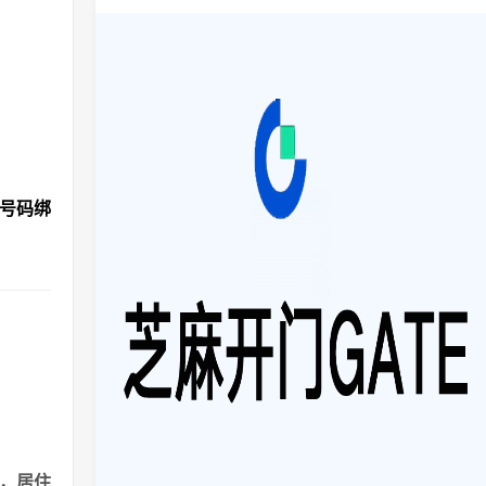
机号码绑
港，居住