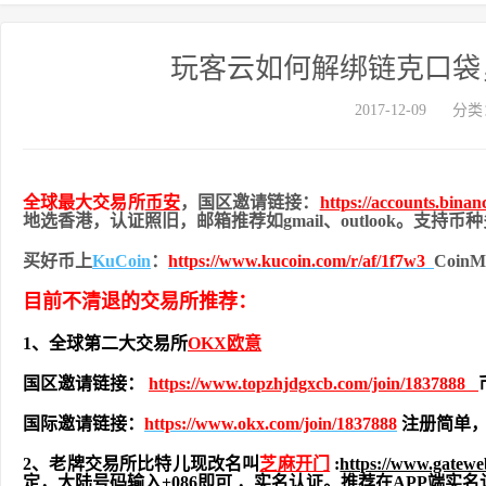
玩客云如何解绑链克口袋
2017-12-09
分类
全球最大交易所
币安
，国区邀请链接：
https://accounts.bina
地
选香港，认证照旧，
邮箱推荐如gmail、outlook。支持
买好币上
KuCoin
：
https://www.kucoin.com/r/af/1f7w3
Coi
目前不清退的交易所推荐：
1、全球第二大交易所
OKX欧意
国区邀请链接：
https://www.topzhjdgxcb.com/join/1837888
国际邀请链接：
https://www.okx.com/join/1837888
注册简单，
2、老牌交易所比特儿现改名叫
芝麻开门
:
https://www.gatew
定，大陆号码输入+086即可 ，实名认证。推荐在APP端