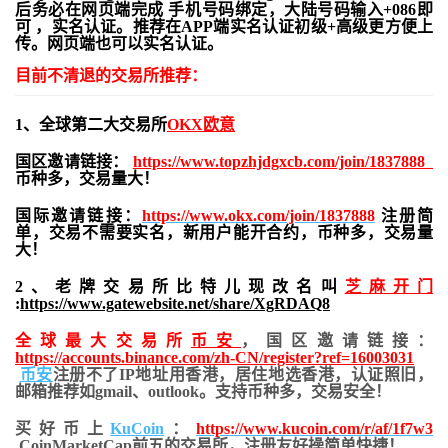
后务必在网页端完成 手机号码绑定，大陆号码输入+086即
可 ，实名认证。推荐在APP端实名认证初级+高级更方便上
传。网页端也可以实名认证。
目前不清退的交易所推荐：
1、全球第二大交易所
OKX欧意
国区邀请链接：
https://www.topzhjdgxcb.com/join/1837888
币种多，交易量大！
国际邀请链接：
https://www.okx.com/join/1837888
注册简
单，交易不需要实名，新用户能开合约，
币种多，交易量
大！
2、老牌交易所比特儿现改名叫
芝麻开门
:
https://www.gatewebsite.net/share/XgRDAQ8
全球最大交易所
币安
，国区邀请链接：
https://accounts.binance.com/zh-CN/register?ref=16003031
币安
注册不了IP地址用香港，居住地
选香港，认证照旧，
邮箱推荐如gmail、outlook。支持币种多，交易安全！
买好币上
KuCoin
：
https://www.kucoin.com/r/af/1f7w3
CoinMarketCap前五的交易所，注册友好操简单快捷！