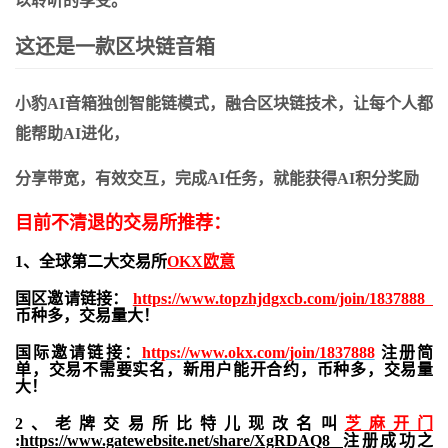
以聆听的享受。
这还是一款区块链音箱
小豹
AI
音箱独创智能链模式，融合区块链技术，让每个人都
能帮助
AI
进化，
分享带宽，有效交互，完成
AI
任务，就能获得
AI
积分奖励
目前不清退的交易所推荐：
1、全球第二大交易所
OKX欧意
国区邀请链接：
https://www.topzhjdgxcb.com/join/1837888
币种多，交易量大！
国际邀请链接：
https://www.okx.com/join/1837888
注册简
单，交易不需要实名，新用户能开合约，
币种多，交易量
大！
2、老牌交易所比特儿现改名叫
芝麻开门
:
https://www.gatewebsite.net/share/XgRDAQ8
注册成功之