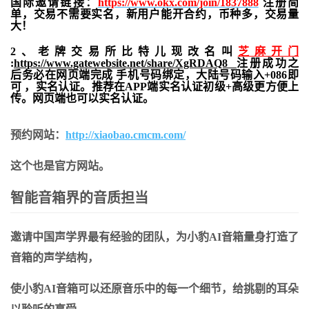
国际邀请链接：
https://www.okx.com/join/1837888
注册简
单，交易不需要实名，新用户能开合约，
币种多，交易量
大！
2、老牌交易所比特儿现改名叫
芝麻开门
:
https://www.gatewebsite.net/share/XgRDAQ8
注册成功之
后务必在网页端完成 手机号码绑定，大陆号码输入+086即
可 ，实名认证。推荐在APP端实名认证初级+高级更方便上
传。网页端也可以实名认证。
预约网站：
http://xiaobao.cmcm.com/
这个也是官方网站。
智能音箱界的音质担当
邀请中国声学界最有经验的团队，为小豹
AI
音箱量身打造了
音箱的声学结构，
使小豹
AI
音箱可以还原音乐中的每一个细节，给挑剔的耳朵