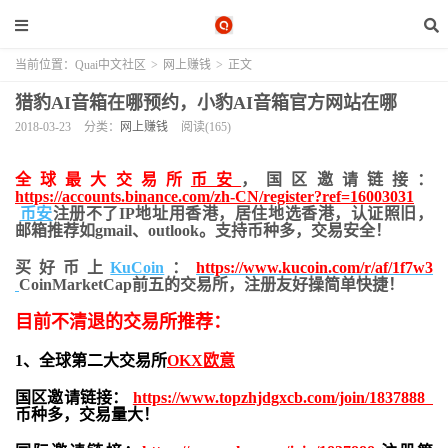
当前位置：
Quai中文社区
>
网上赚钱
>
正文
猎豹AI音箱在哪预约，小豹AI音箱官方网站在哪
2018-03-23
分类：
网上赚钱
阅读(165)
全球最大交易所
币安
，国区邀请链接：
https://accounts.binance.com/zh-CN/register?ref=16003031
币安
注册不了IP地址用香港，居住地
选香港，认证照旧，
邮箱推荐如gmail、outlook。支持币种多，交易安全！
买好币上
KuCoin
：
https://www.kucoin.com/r/af/1f7w3
CoinMarketCap前五的交易所，注册友好操简单快捷！
目前不清退的交易所推荐：
1、全球第二大交易所
OKX欧意
国区邀请链接：
https://www.topzhjdgxcb.com/join/1837888
币种多，交易量大！